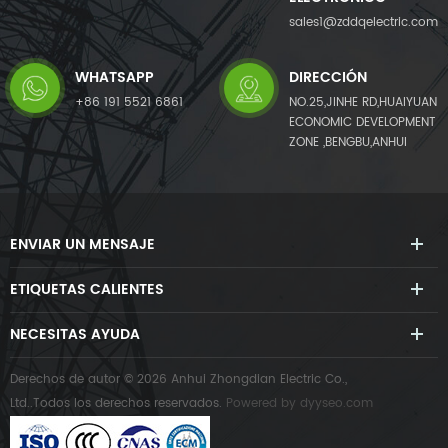
sales1@zddqelectric.com
WHATSAPP
DIRECCIÓN
+86 191 5521 6861
NO.25,JINHE RD,HUAIYUAN
ECONOMIC DEVELOPMENT
ZONE ,BENGBU,ANHUI
ENVIAR UN MENSAJE
ETIQUETAS CALIENTES
NECESITAS AYUDA
Derechos de autor © 2026 Anhui Zhongdian Electric Co.,
Ltd..Todos los derechos reservados.
Powered by
dyyseo.com