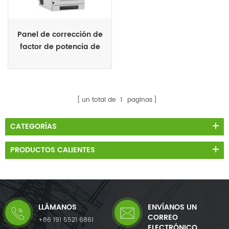
Panel de corrección de
factor de potencia de
300 kvar con generador
de var estática
un total de
1
paginas
CATEGORÍAS
PRODUCTOS CALIENTES
LLÁMANOS
ENVÍANOS UN
CORREO
+86 191 5521 6861
ELECTRÓNICO