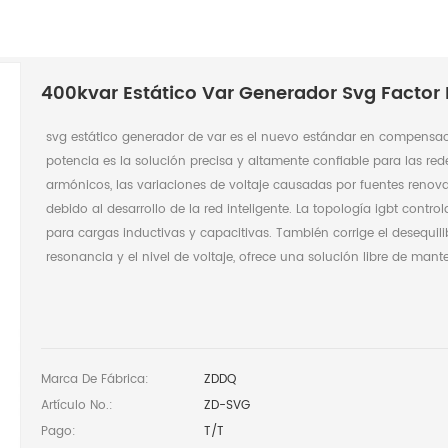
400kvar Estático Var Generador Svg Factor 
svg estático generador de var es el nuevo estándar en compensació
potencia es la solución precisa y altamente confiable para las red
armónicos, las variaciones de voltaje causadas por fuentes renovab
debido al desarrollo de la red inteligente. La topología igbt con
para cargas inductivas y capacitivas. También corrige el desequil
resonancia y el nivel de voltaje, ofrece una solución libre de mant
Marca De Fábrica:
ZDDQ
Artículo No.:
ZD-SVG
Pago:
T/T