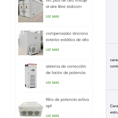
svc plus de alto voltaje
al aire libre statcom
LEE MAS
compensador síncrono
exterior estático de alto
voltaje (statcom)
LEE MAS
cara
sistema de corrección
cont
de factor de potencia
activo híbrido svg
LEE MAS
filtro de potencia activa
apf
Cara
estr
LEE MAS