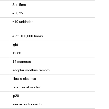
& lt; 5ms
& lt; 3%
≤10 unidades
& gt; 100,000 horas
igbt
12.8k
14 maneras
adoptar modbus remoto
fibra o eléctrica
referirse al modelo
ip20
aire acondicionado