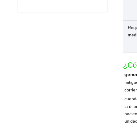
Requ
medi
¿Có
gener
mitiga
corrie
cuando
la dif
hacien
unidad