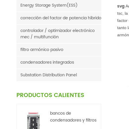
Energy Storage System(ESS)
svg
Ac
tsc, l
corrección del factor de potencia híbrido
factor
tanto 
controlador / optimizador electrónico
armón
mec / multifunción
filtro armónico pasivo
condensadores integrados
Substation Distribution Panel
PRODUCTOS CALIENTES
bancos de
condensadores y filtros
de armónicos. baja