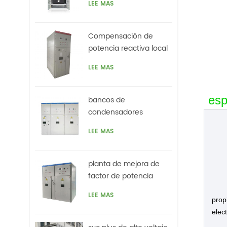
LEE MAS
tensión
Compensación de
potencia reactiva local
de 3.3kv para motores,
LEE MAS
horno de arco
esp
bancos de
condensadores
automáticos de media
LEE MAS
tensión con filtros
planta de mejora de
factor de potencia
automática de alto
LEE MAS
voltaje basada en svc
prop
para motores vfds
elec