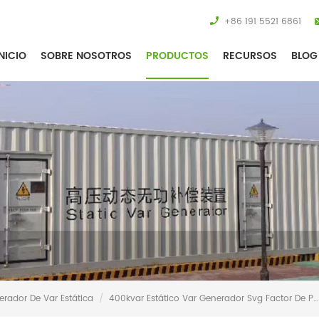
+86 191 5521 6861
NICIO
SOBRE NOSOTROS
PRODUCTOS
RECURSOS
BLOG
erador De Var Estática
/
400kvar Estático Var Generador Svg Factor De Potencia Panel De Control