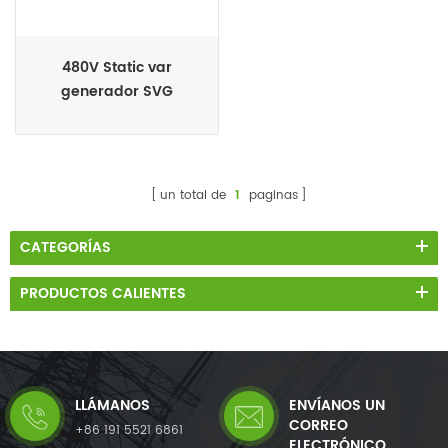
480V Static var
generador SVG
un total de
1
paginas
CATEGORÍAS
PRODUCTOS CALIENTES
LLÁMANOS
ENVÍANOS UN
CORREO
+86 191 5521 6861
ELECTRÓNICO