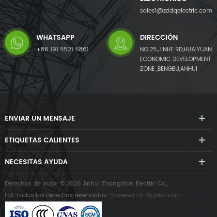
sales1@zddqelectric.com
WHATSAPP
DIRECCIÓN
+86 191 5521 6861
NO.25,JINHE RD,HUAIYUAN
ECONOMIC DEVELOPMENT
ZONE ,BENGBU,ANHUI
ENVIAR UN MENSAJE
ETIQUETAS CALIENTES
NECESITAS AYUDA
Derechos de autor © 2026 Anhui Zhongdian Electric Co.,
Ltd..Todos los derechos reservados.
Powered by
dyyseo.com