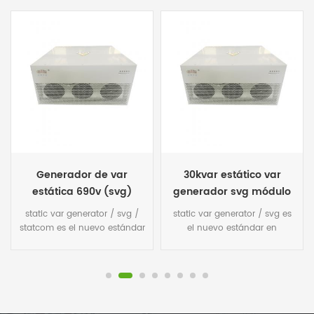
30kvar estático var
Fabricante del
generador svg módulo
generador de var
estática del módulo svg
static var generator / svg es
svg estático generador de var
de 75kvar
el nuevo estándar en
es el nuevo estándar en
compensación de energía
compensación de energía
reactiva. Esta fuente de
reactiva. Esta fuente de
corriente electrónica de
corriente electrónica de
potencia es la solución
potencia es la solución
precisa y altamente confiable
precisa y altamente confiable
para las redes actuales
para las redes actuales