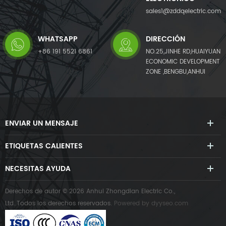
sales1@zddqelectric.com
WHATSAPP
DIRECCIÓN
+86 191 5521 6861
NO.25,JINHE RD,HUAIYUAN
ECONOMIC DEVELOPMENT
ZONE ,BENGBU,ANHUI
ENVIAR UN MENSAJE
ETIQUETAS CALIENTES
NECESITAS AYUDA
Derechos de autor © 2026 Anhui Zhongdian Electric Co.,
Ltd..Todos los derechos reservados.
Powered by
dyyseo.com