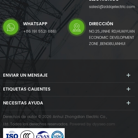
sales1@zddqelectric.com
WHATSAPP
DIRECCIÓN
+86 191 5521 6861
NO.25,JINHE RD,HUAIYUAN
ECONOMIC DEVELOPMENT
ZONE ,BENGBU,ANHUI
ENVIAR UN MENSAJE
ETIQUETAS CALIENTES
NECESITAS AYUDA
Derechos de autor © 2026 Anhui Zhongdian Electric Co.,
Ltd..Todos los derechos reservados.
Powered by
dyyseo.com