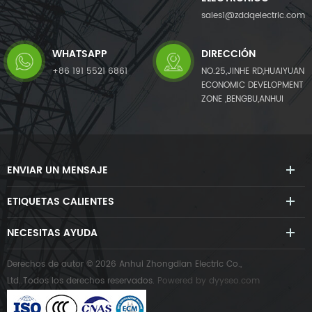
sales1@zddqelectric.com
WHATSAPP
DIRECCIÓN
+86 191 5521 6861
NO.25,JINHE RD,HUAIYUAN
ECONOMIC DEVELOPMENT
ZONE ,BENGBU,ANHUI
ENVIAR UN MENSAJE
ETIQUETAS CALIENTES
NECESITAS AYUDA
Derechos de autor © 2026 Anhui Zhongdian Electric Co.,
Ltd..Todos los derechos reservados.
Powered by
dyyseo.com