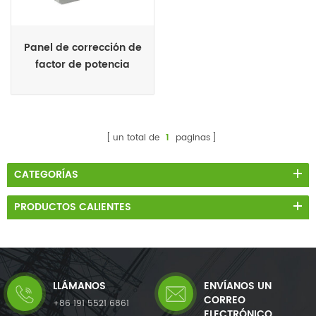
Panel de corrección de
factor de potencia
automático de 27.5kv
basado en
compensador estático
var
un total de
1
paginas
CATEGORÍAS
PRODUCTOS CALIENTES
LLÁMANOS
ENVÍANOS UN
CORREO
+86 191 5521 6861
ELECTRÓNICO