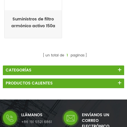
Suministros de filtro
armónico activo 150a
3p4l
un total de
1
paginas
CATEGORÍAS
PRODUCTOS CALIENTES
LLÁMANOS
ENVÍANOS UN
CORREO
+86 191 5521 6861
ELECTRÓNICO