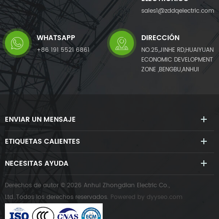
sales1@zddqelectric.com
WHATSAPP
DIRECCIÓN
+86 191 5521 6861
NO.25,JINHE RD,HUAIYUAN
ECONOMIC DEVELOPMENT
ZONE ,BENGBU,ANHUI
ENVIAR UN MENSAJE
ETIQUETAS CALIENTES
NECESITAS AYUDA
Derechos de autor © 2026 Anhui Zhongdian Electric Co.,
Ltd..Todos los derechos reservados.
Powered by
dyyseo.com