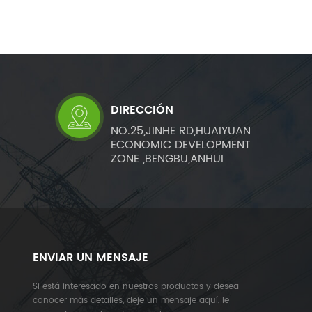
DIRECCIÓN
NO.25,JINHE RD,HUAIYUAN
ECONOMIC DEVELOPMENT
ZONE ,BENGBU,ANHUI
ENVIAR UN MENSAJE
Si está interesado en nuestros productos y desea
conocer más detalles, deje un mensaje aquí, le