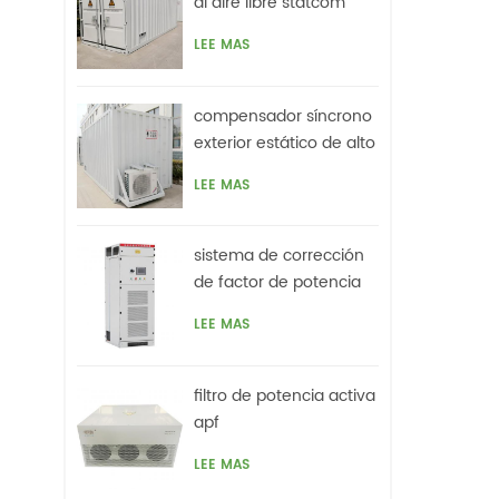
al aire libre statcom
LEE MAS
compensador síncrono
exterior estático de alto
voltaje (statcom)
LEE MAS
sistema de corrección
de factor de potencia
activo híbrido svg
LEE MAS
filtro de potencia activa
apf
LEE MAS