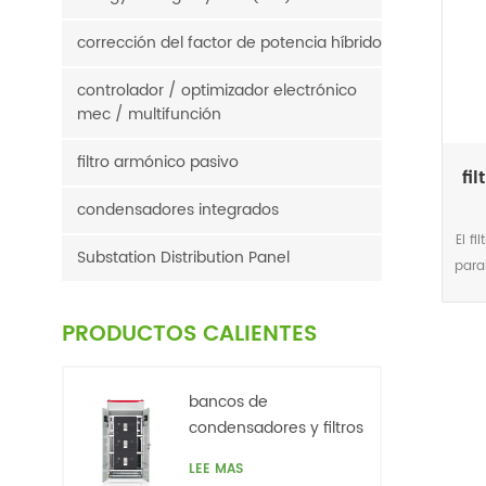
corrección del factor de potencia híbrido
controlador / optimizador electrónico
mec / multifunción
filtro armónico pasivo
fi
condensadores integrados
El f
Substation Distribution Panel
para
con
de c
PRODUCTOS CALIENTES
de 
m
cor
bancos de
ampl
condensadores y filtros
l
de armónicos. baja
LEE MAS
canc
tensión