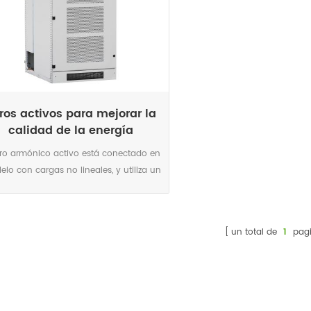
ltros activos para mejorar la
calidad de la energía
iltro armónico activo está conectado en
lelo con cargas no lineales, y utiliza un
junto de ct para detectar la corriente
arga. calcula cada corriente armónica
orden mediante algoritmos fft en sus
un total de
1
pagi
icrochips dsp, y luego genera una
riente de compensación con la misma
itud pero ángulos de fase opuestos a
a corriente armónica detectada, que
ela los armónicos de carga originales.