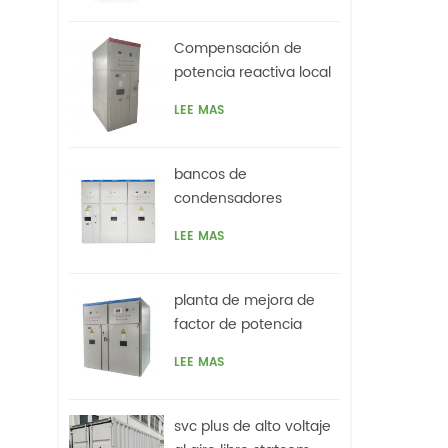
No s
carg
Compensación de
a
potencia reactiva local
arm
de 3.3kv para motores,
m
LEE MAS
horno de arco
cor
bancos de
condensadores
automáticos de media
LEE MAS
tensión con filtros
planta de mejora de
factor de potencia
automática de alto
LEE MAS
voltaje basada en svc
para motores vfds
svc plus de alto voltaje