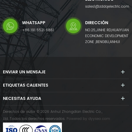
sales1@zddqelectric.com
WHATSAPP
DIRECCIÓN
+86 191 5521 6861
NO.25,JINHE RD,HUAIYUAN
ECONOMIC DEVELOPMENT
ZONE ,BENGBU,ANHUI
ENVIAR UN MENSAJE
ETIQUETAS CALIENTES
NECESITAS AYUDA
Derechos de autor © 2026 Anhui Zhongdian Electric Co.,
Ltd..Todos los derechos reservados.
Powered by
dyyseo.com