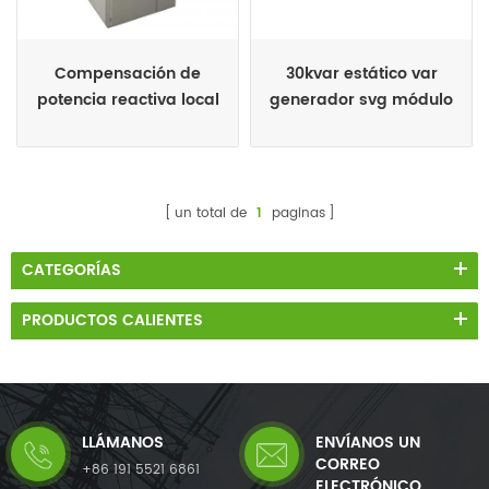
Compensación de
30kvar estático var
potencia reactiva local
generador svg módulo
de 3.3kv para motores,
horno de arco
un total de
1
paginas
CATEGORÍAS
PRODUCTOS CALIENTES
LLÁMANOS
ENVÍANOS UN
CORREO
+86 191 5521 6861
ELECTRÓNICO