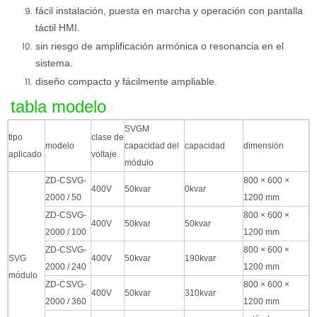
fácil instalación, puesta en marcha y operación con pantalla
táctil HMI.
sin riesgo de amplificación armónica o resonancia en el
sistema.
diseño compacto y fácilmente ampliable.
tabla modelo
SVGM
tipo
clase de
modelo
capacidad del
capacidad
dimensión
aplicado
voltaje
módulo
ZD-CSVG-
800 × 600 ×
400V
50kvar
0kvar
2000 / 50
1200 mm
ZD-CSVG-
800 × 600 ×
400V
50kvar
50kvar
2000 / 100
1200 mm
ZD-CSVG-
800 × 600 ×
SVG
400V
50kvar
190kvar
2000 / 240
1200 mm
módulo
ZD-CSVG-
800 × 600 ×
400V
50kvar
310kvar
2000 / 360
1200 mm