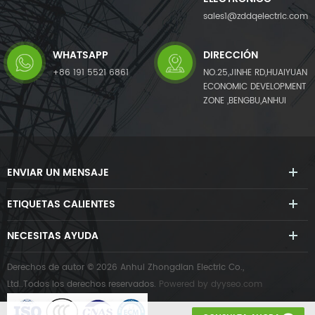
usuarios en el sitio, para
lograr la mejor combinación
sales1@zddqelectric.com
de precio y efecto.
WHATSAPP
DIRECCIÓN
+86 191 5521 6861
NO.25,JINHE RD,HUAIYUAN
ECONOMIC DEVELOPMENT
ZONE ,BENGBU,ANHUI
ENVIAR UN MENSAJE
ETIQUETAS CALIENTES
NECESITAS AYUDA
Derechos de autor © 2026 Anhui Zhongdian Electric Co.,
Ltd..Todos los derechos reservados.
Powered by
dyyseo.com