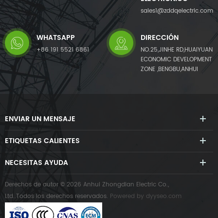
sales1@zddqelectric.com
WHATSAPP
DIRECCIÓN
+86 191 5521 6861
NO.25,JINHE RD,HUAIYUAN
ECONOMIC DEVELOPMENT
ZONE ,BENGBU,ANHUI
ENVIAR UN MENSAJE
ETIQUETAS CALIENTES
NECESITAS AYUDA
Derechos de autor © 2026 Anhui Zhongdian Electric Co.,
Ltd..Todos los derechos reservados.
Powered by
dyyseo.com