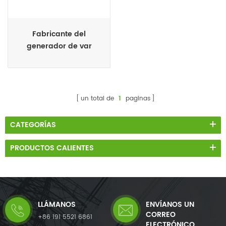
Fabricante del
generador de var
estática del módulo svg
de 75kvar
un total de
1
paginas
CATEGORÍAS
PRODUCTOS CALIENTES
LLÁMANOS
ENVÍANOS UN
CORREO
+86 191 5521 6861
ELECTRÓNICO