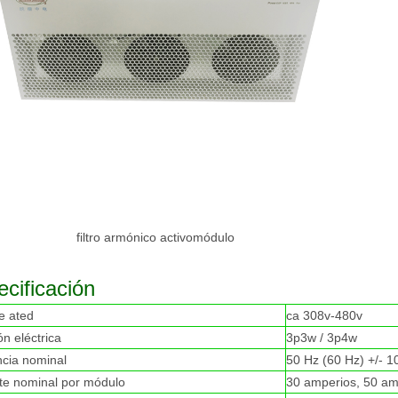
filtro armónico activo
módulo
ecificación
je ated
ca 308v-480v
n eléctrica
3p3w / 3p4w
ncia nominal
50 Hz (60 Hz) +/- 
nte nominal por módulo
30 amperios, 50 am