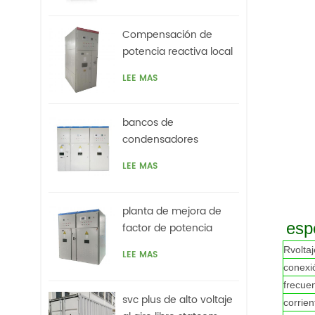
Compensación de
potencia reactiva local
de 3.3kv para motores,
LEE MAS
horno de arco
bancos de
condensadores
automáticos de media
LEE MAS
tensión con filtros
planta de mejora de
esp
factor de potencia
automática de alto
R
volta
LEE MAS
voltaje basada en svc
conexió
para motores vfds
frecue
svc plus de alto voltaje
corrie