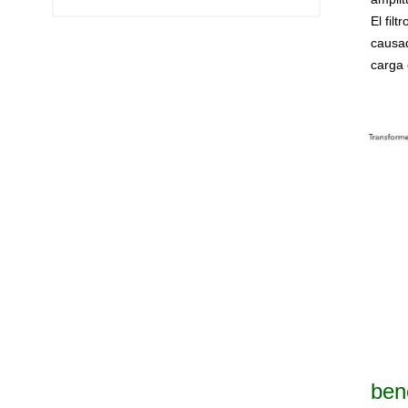
El fil
causad
carga 
ben