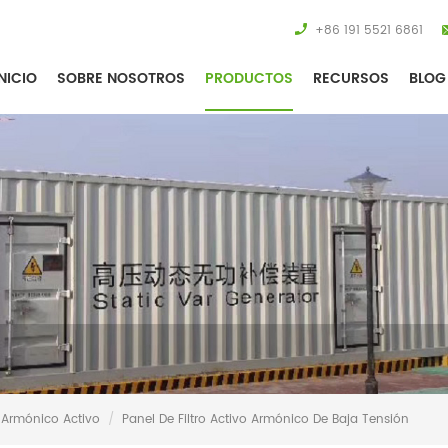
+86 191 5521 6861
NICIO
SOBRE NOSOTROS
PRODUCTOS
RECURSOS
BLOG
o Armónico Activo
/
Panel De Filtro Activo Armónico De Baja Tensión