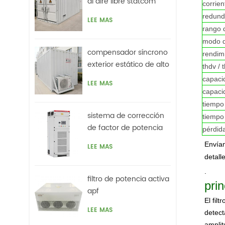
al aire libre statcom
corrie
redund
LEE MAS
rango 
modo 
compensador síncrono
rendim
exterior estático de alto
thdv / 
voltaje (statcom)
capaci
LEE MAS
capaci
tiempo
sistema de corrección
tiempo
de factor de potencia
pérdid
activo híbrido svg
Envían
LEE MAS
detall
.
filtro de potencia activa
prin
apf
El fil
LEE MAS
detect
amplit