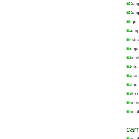
■
Compe
■
Comp
■
Equil
■
comp
■
reduc
■
mejor
■
dise
■
detec
■
opera
■
ether
■
alto 
■
insen
■
insta
cam
■
insta