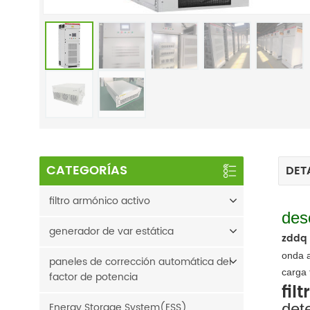
CATEGORÍAS
DET
filtro armónico activo
des
generador de var estática
zddq 
onda a
paneles de corrección automática del
carga t
factor de potencia
fil
Energy Storage System(ESS)
det