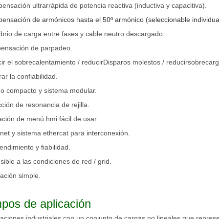
nsación ultrarrápida de potencia reactiva (inductiva y capacitiva).
ensación de armónicos hasta el 50º armónico (seleccionable individua
ibrio de carga entre fases y cable neutro descargado.
ensación de parpadeo.
ir el sobrecalentamiento / reducir
Disparos molestos / reducir
sobrecarga
ar la confiabilidad.
ño compacto y sistema modular.
ción de resonancia de rejilla.
ción de menú hmi fácil de usar.
net y sistema ethercat para interconexión.
rendimiento y fiabilidad.
sible a las condiciones de red / grid.
lación simple.
pos de aplicación
laciones industriales con un conjunto de cargas no lineales que repre