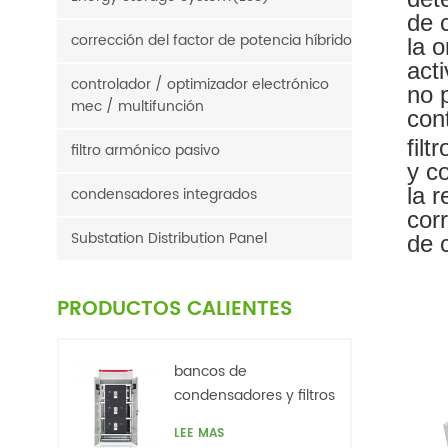
de 
corrección del factor de potencia híbrido
la 
acti
controlador / optimizador electrónico
no 
mec / multifunción
con
filt
filtro armónico pasivo
y c
la r
condensadores integrados
cor
Substation Distribution Panel
de 
PRODUCTOS CALIENTES
bancos de
condensadores y filtros
de armónicos. baja
LEE MAS
tensión