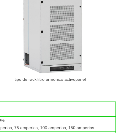
tipo de rack
filtro armónico activo
panel
10%
perios, 75 amperios, 100 amperios, 150 amperios