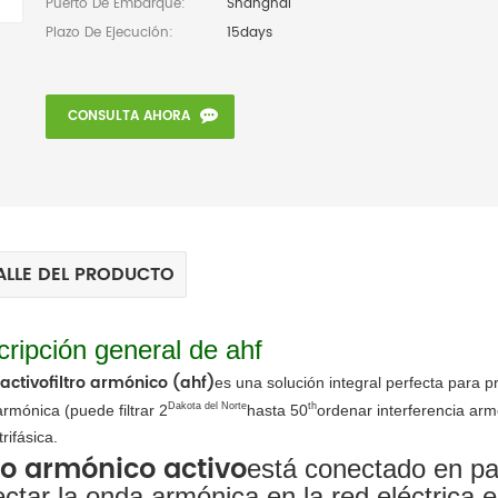
Puerto De Embarque:
Shanghai
Plazo De Ejecución:
15days
CONSULTA AHORA
ALLE DEL PRODUCTO
cripción general de ahf
activo
filtro armónico (ahf)
es una solución integral perfecta para p
Dakota del Norte
th
rmónica (puede filtrar 2
hasta 50
ordenar interferencia arm
rifásica.
tro armónico activo
está conectado en par
ectar la onda armónica en la red eléctrica e