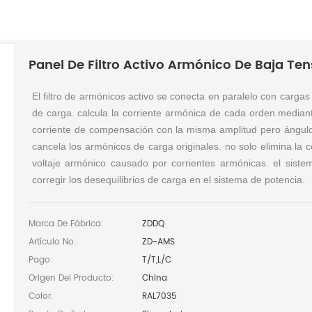
Panel De Filtro Activo Armónico De Baja Ten
El filtro de armónicos activo se conecta en paralelo con cargas n
de carga. calcula la corriente armónica de cada orden mediant
corriente de compensación con la misma amplitud pero ángulo
cancela los armónicos de carga originales. no solo elimina la c
voltaje armónico causado por corrientes armónicas. el siste
corregir los desequilibrios de carga en el sistema de potencia.
Marca De Fábrica:
ZDDQ
Artículo No.:
ZD-AMS
Pago:
T/T,L/C
Origen Del Producto:
China
Color:
RAL7035