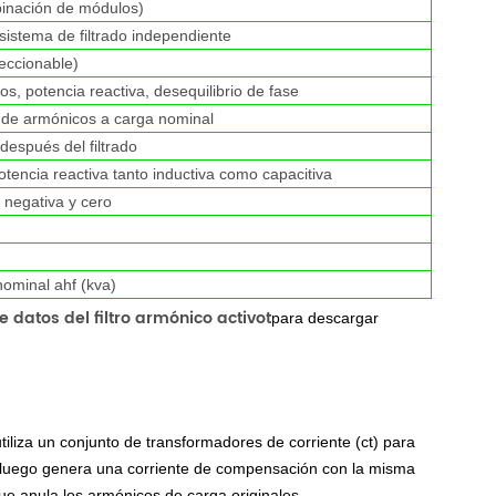
inación de módulos)
istema de filtrado independiente
eccionable)
, potencia reactiva, desequilibrio de fase
% de armónicos a carga nominal
después del filtrado
encia reactiva tanto inductiva como capacitiva
a negativa y cero
ominal ahf (kva)
e datos del filtro armónico activo
t
para descargar
utiliza un conjunto de transformadores de corriente (ct) para
 y luego genera una corriente de compensación con la misma
ue anula los armónicos de carga originales.