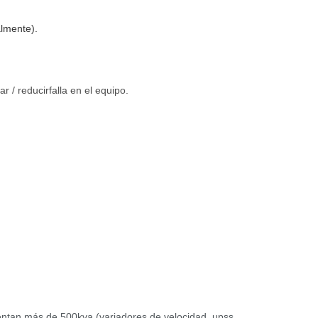
lmente).
r / reducir
falla en el equipo.
sentan más de 500kva (variadores de velocidad, upss,