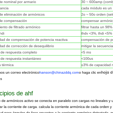
nte nominal por armario
30 ~ 600amp (comb
ancia
cada módulo es un s
de eliminación de armónicos
2o ~ 50o orden (sel
de compensación
compensar armónicos
iento de filtrado armónico
filtrar hasta un 98
thdi
thdv <3%, thdi <5% 
dad de compensación de potencia reactiva
compensación de pot
dad de corrección de desequilibrio
mitigar la secuenci
 de respuesta completo
<5 ms
 de respuesta instantáneo
<100us
a térmica
≤3% de capacidad n
hoja d
os un correo electrónico
hanson@chinazddq.com
o haga clic en
es
cipios de ahf
tro de armónicos activo se conecta en paralelo con cargas no lineales y 
ar la corriente de carga. calcula la corriente armónica de cada orden
ud pero ángulos de fase opuestos a la corriente armónica detectada, q