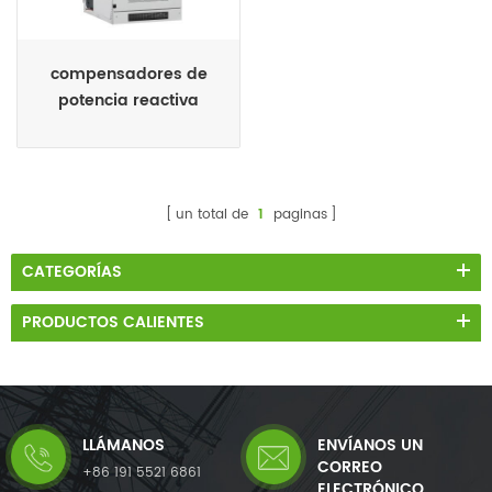
compensadores de
potencia reactiva
continuos cerrados de
metal de bajo voltaje
svg / statcom / statcon
un total de
1
paginas
CATEGORÍAS
PRODUCTOS CALIENTES
LLÁMANOS
ENVÍANOS UN
CORREO
+86 191 5521 6861
ELECTRÓNICO