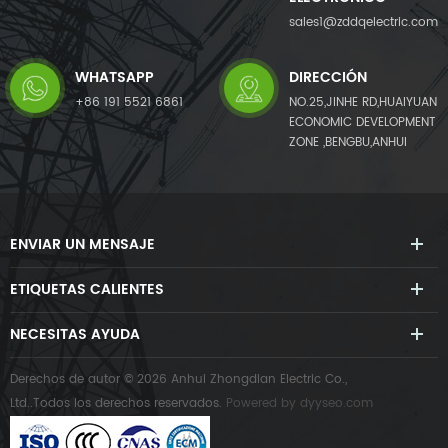
sales1@zddqelectric.com
WHATSAPP
DIRECCIÓN
+86 191 5521 6861
NO.25,JINHE RD,HUAIYUAN
ECONOMIC DEVELOPMENT
ZONE ,BENGBU,ANHUI
ENVIAR UN MENSAJE
ETIQUETAS CALIENTES
NECESITAS AYUDA
Derechos de autor © 2026 Anhui Zhongdian Electric Co.,
Ltd..Todos los derechos reservados.
Powered by
dyyseo.com