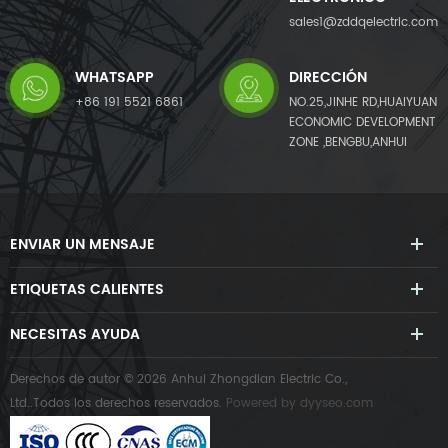
sales1@zddqelectric.com
WHATSAPP
DIRECCIÓN
+86 191 5521 6861
NO.25,JINHE RD,HUAIYUAN
ECONOMIC DEVELOPMENT
ZONE ,BENGBU,ANHUI
ENVIAR UN MENSAJE
ETIQUETAS CALIENTES
NECESITAS AYUDA
Derechos de autor © 2026 Anhui Zhongdian Electric Co.,
Ltd..Todos los derechos reservados.
Powered by
dyyseo.com