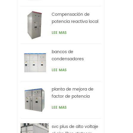
Compensación de
potencia reactiva local
de 3.3kv para motores,
LEE MAS
horno de arco
bancos de
condensadores
automáticos de media
LEE MAS
tensión con filtros
planta de mejora de
factor de potencia
automática de alto
LEE MAS
voltaje basada en svc
para motores vfds
svc plus de alto voltaje