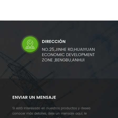
DIRECCIÓN
NO.25,JINHE RD,HUAIYUAN
ECONOMIC DEVELOPMENT
ZONE ,BENGBU,ANHUI
ENVIAR UN MENSAJE
Si está interesado en nuestros productos y desea
conocer más detalles, deje un mensaje aquí, le