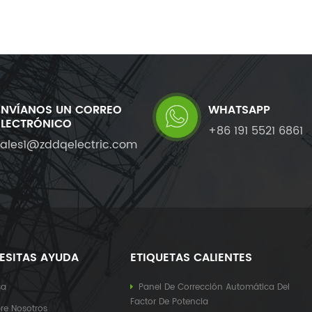
ENVÍANOS UN CORREO
WHATSAPP
ELECTRÓNICO
+86 191 5521 6861
sales1@zddqelectric.com
ESITAS AYUDA
ETIQUETAS CALIENTES
sa
Panel De Corrección Automática Del
Factor De Potencia
re Nosotros