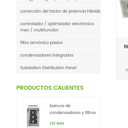
corrección del factor de potencia híbrido
controlador / optimizador electrónico
mec / multifunción
filtro armónico pasivo
f
condensadores integrados
Substation Distribution Panel
d
d
ener
PRODUCTOS CALIENTES
bancos de
condensadores y filtros
de armónicos. baja
LEE MAS
tensión