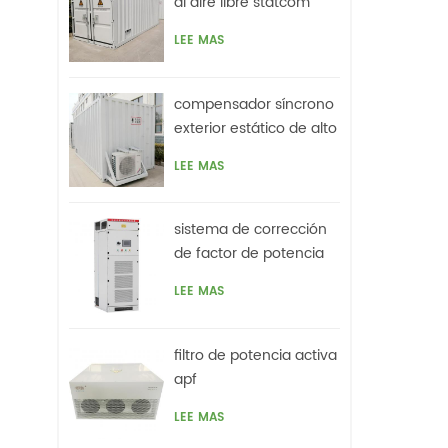
al aire libre statcom
LEE MAS
compensador síncrono
exterior estático de alto
voltaje (statcom)
LEE MAS
sistema de corrección
de factor de potencia
activo híbrido svg
LEE MAS
filtro de potencia activa
apf
LEE MAS