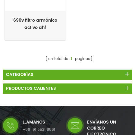
690v filtro armónico
activo ahf
un total de
1
paginas
CATEGORÍAS
PRODUCTOS CALIENTES
LLÁMANOS
ENVÍANOS UN
CORREO
+86 191 5521 6861
ELECTRÓNICO