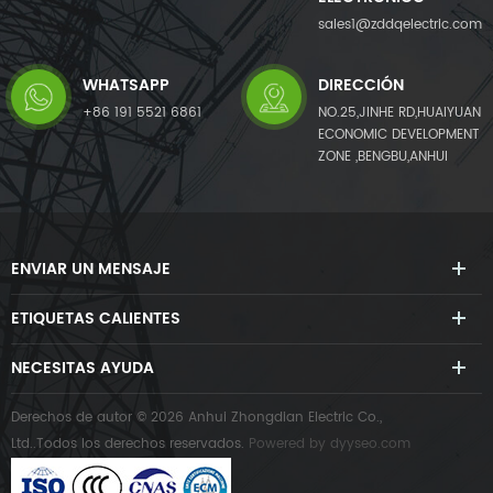
sales1@zddqelectric.com
WHATSAPP
DIRECCIÓN
+86 191 5521 6861
NO.25,JINHE RD,HUAIYUAN
ECONOMIC DEVELOPMENT
ZONE ,BENGBU,ANHUI
ENVIAR UN MENSAJE
ETIQUETAS CALIENTES
NECESITAS AYUDA
Derechos de autor © 2026 Anhui Zhongdian Electric Co.,
Ltd..Todos los derechos reservados.
Powered by
dyyseo.com