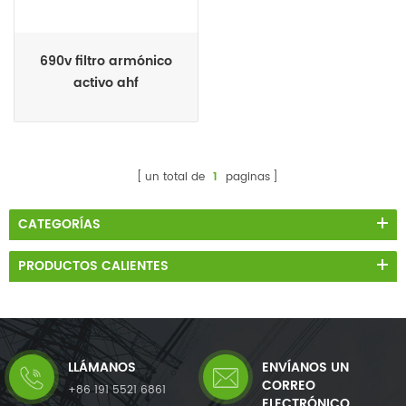
690v filtro armónico
activo ahf
un total de
1
paginas
CATEGORÍAS
PRODUCTOS CALIENTES
LLÁMANOS
ENVÍANOS UN
CORREO
+86 191 5521 6861
ELECTRÓNICO