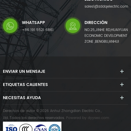
sales1@zddqelectric.com
WHATSAPP
DIRECCIÓN
+86 191 5521 6861
NO.25,JINHE RD,HUAIYUAN
ECONOMIC DEVELOPMENT
ZONE ,BENGBU,ANHUI
ENVIAR UN MENSAJE
ETIQUETAS CALIENTES
NECESITAS AYUDA
Derechos de autor © 2026 Anhui Zhongdian Electric Co.,
Ltd..Todos los derechos reservados.
Powered by
dyyseo.com