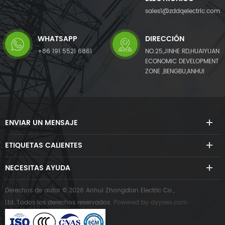
sales1@zddqelectric.com
WHATSAPP
DIRECCIÓN
+86 191 5521 6861
NO.25,JINHE RD,HUAIYUAN
ECONOMIC DEVELOPMENT
ZONE ,BENGBU,ANHUI
ENVIAR UN MENSAJE
ETIQUETAS CALIENTES
NECESITAS AYUDA
Derechos de autor © 2026 Anhui Zhongdian Electric Co.,
Ltd..Todos los derechos reservados.
Powered by
dyyseo.com