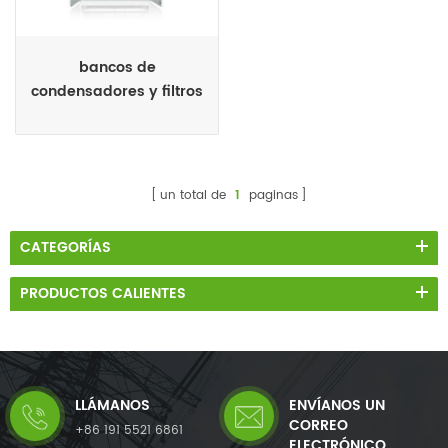
bancos de
condensadores y filtros
de armónicos. baja
tensión
un total de
1
paginas
CATEGORÍAS
PRODUCTOS CALIENTES
LLÁMANOS
ENVÍANOS UN
CORREO
+86 191 5521 6861
ELECTRÓNICO