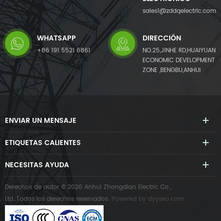
sales1@zddqelectric.com
WHATSAPP
DIRECCIÓN
+86 191 5521 6861
NO.25,JINHE RD,HUAIYUAN
ECONOMIC DEVELOPMENT
ZONE ,BENGBU,ANHUI
ENVIAR UN MENSAJE
ETIQUETAS CALIENTES
NECESITAS AYUDA
Derechos de autor © 2026 Anhui Zhongdian Electric Co.,
Ltd..Todos los derechos reservados.
Powered by
dyyseo.com