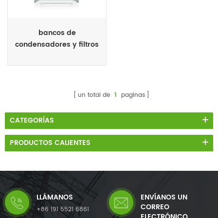
bancos de
condensadores y filtros
de armónicos. baja
tensión
un total de
1
paginas
CATEGORÍAS
PRODUCTOS CALIENTES
LLÁMANOS
ENVÍANOS UN
CORREO
+86 191 5521 6861
ELECTRÓNICO