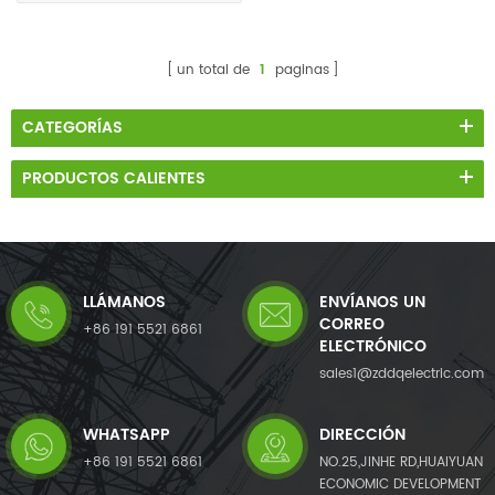
un total de
1
paginas
CATEGORÍAS
PRODUCTOS CALIENTES
LLÁMANOS
ENVÍANOS UN
CORREO
+86 191 5521 6861
ELECTRÓNICO
sales1@zddqelectric.com
WHATSAPP
DIRECCIÓN
+86 191 5521 6861
NO.25,JINHE RD,HUAIYUAN
ECONOMIC DEVELOPMENT