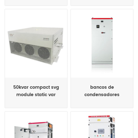
50kvar compact svg
bancos de
module static var
condensadores
generador
automáticos de varios
pasos cerrados de
metal de bajo voltaje