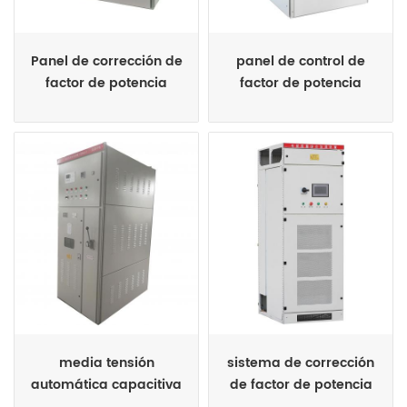
Panel de corrección de
panel de control de
factor de potencia
factor de potencia
automático de 35kv
automático de alto
voltaje para motores
vfds
media tensión
sistema de corrección
automática capacitiva
de factor de potencia
var compensador svc
activo híbrido svg