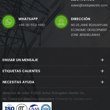
sales1@zddqelectric.com
WHATSAPP
DIRECCIÓN
+86 191 5521 6861
NO.25,JINHE RD,HUAIYUAN
ECONOMIC DEVELOPMENT
ZONE ,BENGBU,ANHUI
ENVIAR UN MENSAJE
ETIQUETAS CALIENTES
NECESITAS AYUDA
Derechos de autor © 2026 Anhui Zhongdian Electric Co.,
Ltd..Todos los derechos reservados.
Powered by
dyyseo.com