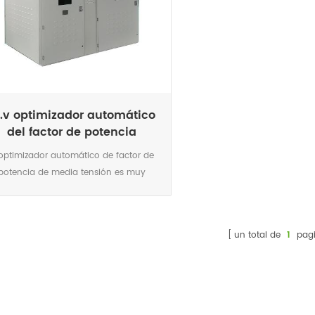
.v optimizador automático
del factor de potencia
 optimizador automático de factor de
potencia de media tensión es muy
beneficioso en las redes eléctricas.
oporcionan la potencia reactiva que
necesitan los motores eléctricos,
un total de
1
pagi
ansformadores, etc. Esto aumenta la
pacidad de transmisión y reduce las
rdidas gracias a factores de potencia
 altos. Permiten cumplir los objetivos
factor de potencia de las empresas de