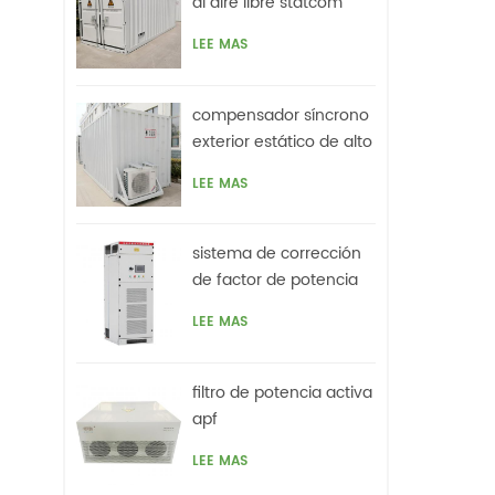
al aire libre statcom
LEE MAS
compensador síncrono
exterior estático de alto
voltaje (statcom)
LEE MAS
sistema de corrección
de factor de potencia
activo híbrido svg
LEE MAS
filtro de potencia activa
apf
LEE MAS