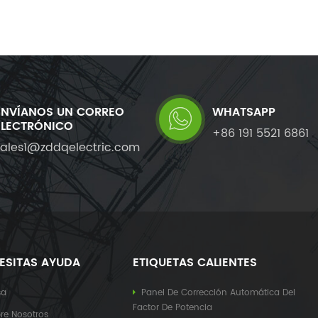
ENVÍANOS UN CORREO
WHATSAPP
ELECTRÓNICO
+86 191 5521 6861
sales1@zddqelectric.com
ESITAS AYUDA
ETIQUETAS CALIENTES
sa
Panel De Corrección Automática Del
Factor De Potencia
re Nosotros