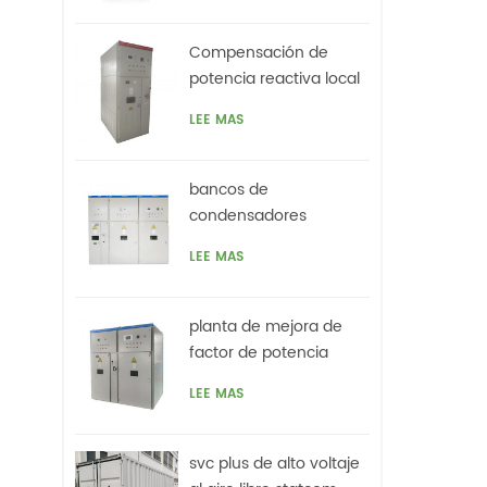
serv
Compensación de
potencia reactiva local
con
de 3.3kv para motores,
LEE MAS
horno de arco
pr
func
bancos de
r
condensadores
automáticos de media
LEE MAS
tensión con filtros
planta de mejora de
factor de potencia
automática de alto
LEE MAS
voltaje basada en svc
para motores vfds
svc plus de alto voltaje