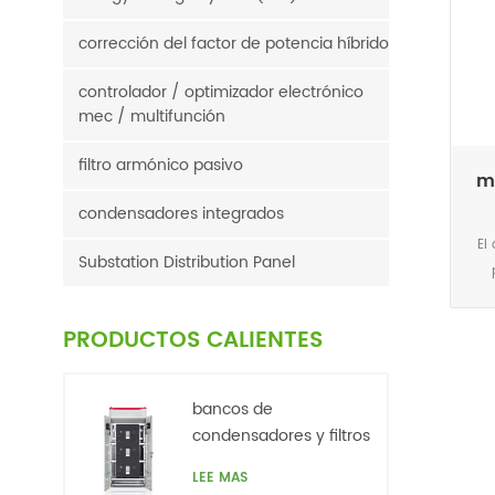
corrección del factor de potencia híbrido
controlador / optimizador electrónico
mec / multifunción
filtro armónico pasivo
m
condensadores integrados
El
Substation Distribution Panel
Pr
PRODUCTOS CALIENTES
tr
ca
bancos de
pé
condensadores y filtros
más
de armónicos. baja
LEE MAS
de 
tensión