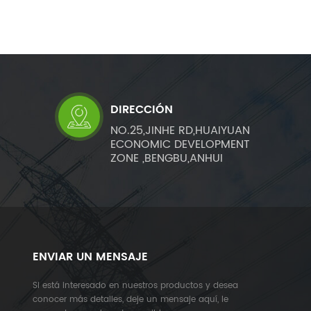
DIRECCIÓN
NO.25,JINHE RD,HUAIYUAN
ECONOMIC DEVELOPMENT
ZONE ,BENGBU,ANHUI
ENVIAR UN MENSAJE
Si está interesado en nuestros productos y desea
conocer más detalles, deje un mensaje aquí, le