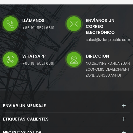
LLÁMANOS
ENVÍANOS UN
CORREO
+86 191 5521 6861
ELECTRÓNICO
sales1@zddqelectric.com
WHATSAPP
DIRECCIÓN
+86 191 5521 6861
NO.25,JINHE RD,HUAIYUAN
ECONOMIC DEVELOPMENT
ZONE ,BENGBU,ANHUI
ENVIAR UN MENSAJE
ETIQUETAS CALIENTES
NECESITAS AYUDA