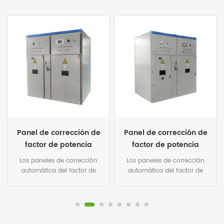
Panel de corrección de
SVC compensador
factor de potencia
estático de media
automático de 27.5kv
tensión con contactores
Los paneles de corrección
Los paneles de corrección de
basado en
de vacío conmutación
automática del factor de
factor de potencia
compensador estático
de múltiples pasos
potencia de 27.5kv basados ​​
automático de media tensión
en svc se utilizan
basados ​​en svc se utilizan
var
principalmente para mejorar
principalmente para mejorar
el factor de potencia.
el factor de potencia.