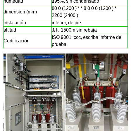
humedad
≤95%, sin condensado
80
0 (1200
)
* *
8
0 0
0 (1200
)
*
dimensión (mm)
2200
(2400
)
instalación
interior, de pie
altitud
& lt; 1500m sin rebaja
ISO 9001,
ccc, escriba informe de
Certificación
prueba