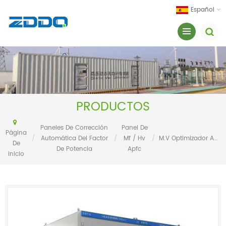
Español
PRODUCTOS
Paneles De Corrección
Panel De
Página
/
Automática Del Factor
/
Mf / Hv
/
M.v Optimizador Automático Del Factor De Potencia
De
De Potencia
Apfc
Inicio