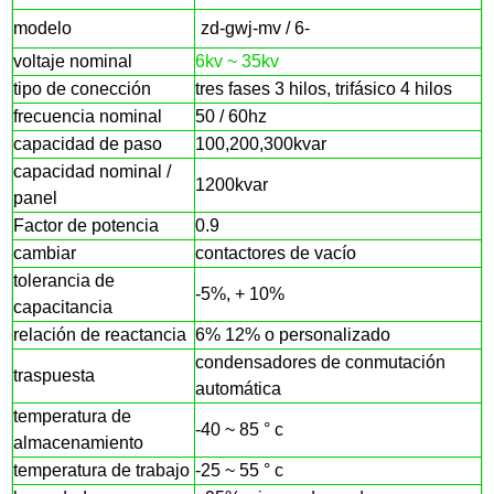
modelo
zd-gwj-mv / 6-
voltaje nominal
6kv ~ 35kv
tipo de conección
tres fases
3 hilos, trifásico 4 hilos
frecuencia nominal
50 / 60hz
capacidad de paso
100,200,300kvar
capacidad nominal /
1200kvar
panel
Factor de potencia
0.9
cambiar
contactores de vacío
tolerancia de
-5%, + 10%
capacitancia
relación de reactancia
6% 12% o personalizado
condensadores de conmutación
traspuesta
automática
temperatura de
-40 ~
85 ° c
almacenamiento
temperatura de trabajo
-25 ~ 55 ° c