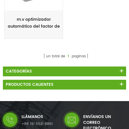
m.v optimizador
automático del factor de
potencia
un total de
1
paginas
CATEGORÍAS
PRODUCTOS CALIENTES
LLÁMANOS
ENVÍANOS UN
CORREO
+86 191 5521 6861
ELECTRÓNICO