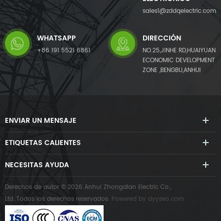
sales1@zddqelectric.com
WHATSAPP
DIRECCIÓN
+86 191 5521 6861
NO.25,JINHE RD,HUAIYUAN
ECONOMIC DEVELOPMENT
ZONE ,BENGBU,ANHUI
ENVIAR UN MENSAJE
ETIQUETAS CALIENTES
NECESITAS AYUDA
Derechos de autor © 2026 Anhui Zhongdian Electric Co.,
Ltd..Todos los derechos reservados.
Powered by
dyyseo.com